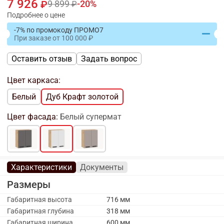
7 926
9 899
20
Подробнее о цене
-7% по промокоду ПРОМО7
При заказе
от
100 000
Оставить отзыв
Задать вопрос
Цвет каркаса:
Белый
Дуб Крафт золотой
Цвет фасада:
Белый супермат
Характеристики
Документы
Размеры
Габаритная высота
716 мм
Габаритная глубина
318 мм
Габаритная ширина
600 мм