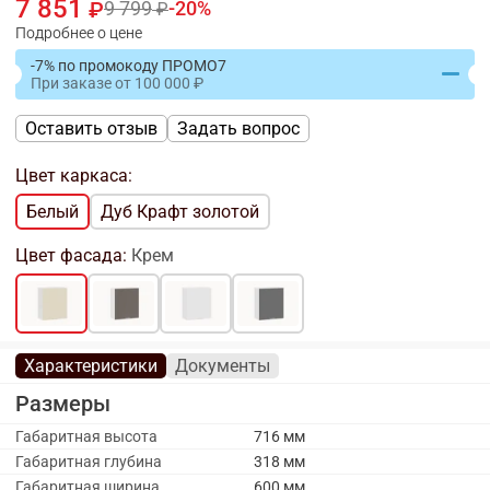
7 851
9 799
20
Подробнее о цене
-7% по промокоду ПРОМО7
При заказе
от
100 000
Оставить отзыв
Задать вопрос
Цвет каркаса:
Белый
Дуб Крафт золотой
Цвет фасада:
Крем
Характеристики
Документы
Размеры
Габаритная высота
716 мм
Габаритная глубина
318 мм
Габаритная ширина
600 мм