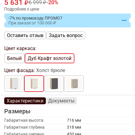
5 631
6 999
20
Подробнее о цене
-7% по промокоду ПРОМО7
При заказе
от
100 000
Оставить отзыв
Задать вопрос
Цвет каркаса:
Белый
Дуб Крафт золотой
Цвет фасада:
Холст брюле
Характеристики
Документы
Размеры
Габаритная высота
716 мм
Габаритная глубина
318 мм
Габаритная ширина
450 мм