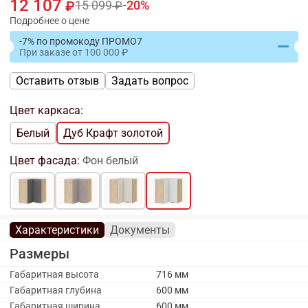
12 107
15 099
20
Подробнее о цене
-7% по промокоду ПРОМО7
При заказе
от
100 000
Оставить отзыв
Задать вопрос
Цвет каркаса:
Белый
Дуб Крафт золотой
Цвет фасада:
Фон белый
Характеристики
Документы
Размеры
Габаритная высота
716 мм
Габаритная глубина
600 мм
Габаритная ширина
600 мм