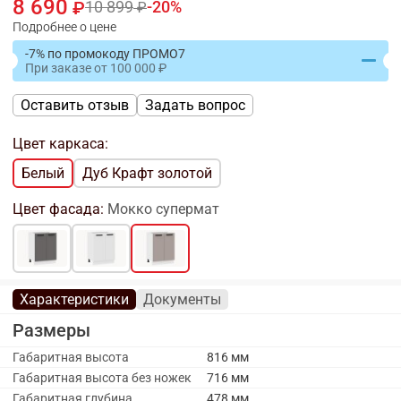
8 690
10 899
20
Подробнее о цене
-7% по промокоду ПРОМО7
При заказе
от
100 000
Оставить отзыв
Задать вопрос
Цвет каркаса:
Белый
Дуб Крафт золотой
Цвет фасада:
Мокко супермат
Характеристики
Документы
Размеры
Габаритная высота
816 мм
Габаритная высота без ножек
716 мм
Габаритная глубина
478 мм