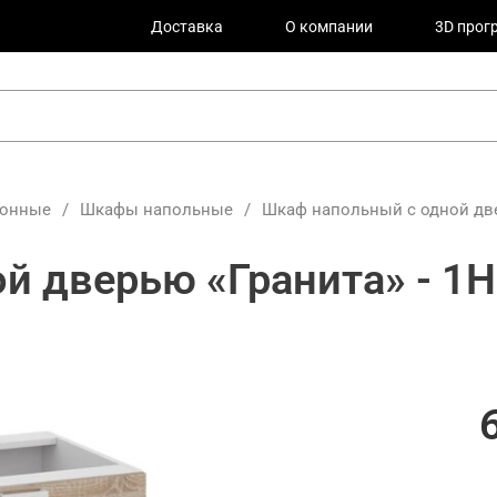
Доставка
О компании
3D прог
хонные
/
Шкафы напольные
/
Шкаф напольный с одной две
й дверью «Гранита» - 1