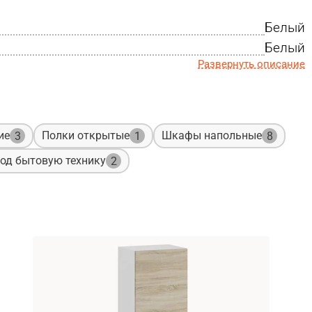
Белый
Белый
Развернуть описание
ие
Полки открытые
Шкафы напольные
3
1
8
од бытовую технику
2