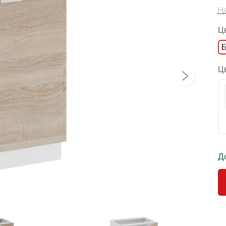
Н
Ц
Ц
Д