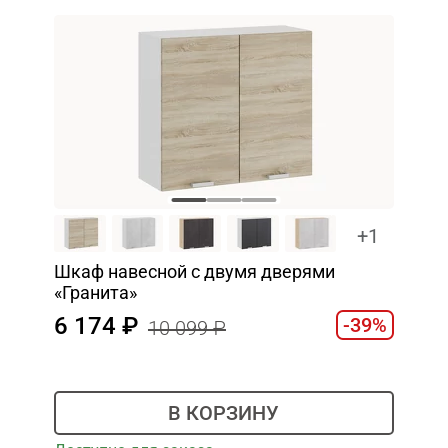
+1
Шкаф навесной c двумя дверями
«Гранита»
6 174
-39%
10 099
В КОРЗИНУ