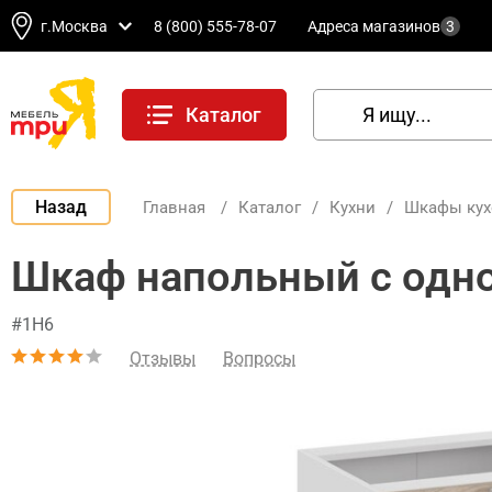
г.Москва
8 (800) 555-78-07
Адреса магазинов
3
Каталог
Назад
Главная
/
Каталог
/
Кухни
/
Шкафы ку
Шкаф напольный с одно
#1Н6
Отзывы
Вопросы