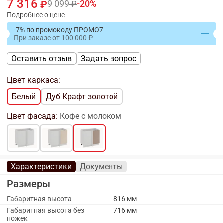
7 316
9 099
20
Подробнее о цене
-7% по промокоду ПРОМО7
При заказе
от
100 000
Оставить отзыв
Задать вопрос
Цвет каркаса:
Белый
Дуб Крафт золотой
Цвет фасада:
Кофе с молоком
Характеристики
Документы
Размеры
Габаритная высота
816 мм
Габаритная высота без
716 мм
ножек