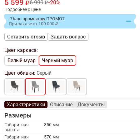
5 599
6 999
20
Подробнее о цене
-7% по промокоду ПРОМО7
При заказе
от
100 000
Оставить отзыв
Задать вопрос
Цвет каркаса:
Белый муар
Черный муар
Цвет обивки:
Серый
Характеристики
Описание
Документы
Размеры
Габаритная
850 мм
высота
Габаритная
570 мм