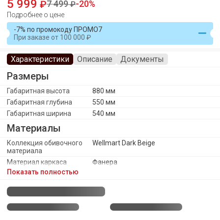
5 999
7 499
20
Подробнее о цене
-7% по промокоду ПРОМО7
При заказе
от
100 000
Характеристики
Описание
Документы
Размеры
Габаритная высота
880 мм
Габаритная глубина
550 мм
Габаритная ширина
540 мм
Материалы
Коллекция обивочного
Wellmart Dark Beige
материала
Материал каркаса
Фанера
Показать полностью
Материал ножек/опоры
Металл
Обивочный материал
Микровелюр Wellmart
Каркас
Оттенок каркаса
Черный