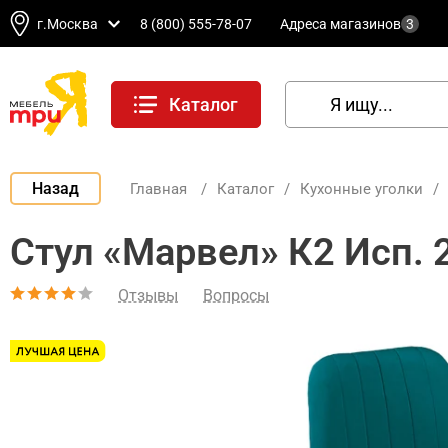
г.Москва
8 (800) 555-78-07
Адреса магазинов
3
Каталог
Назад
Главная
/
Каталог
/
Кухонные уголки
/
Стул «Марвел» К2 Исп. 
Отзывы
Вопросы