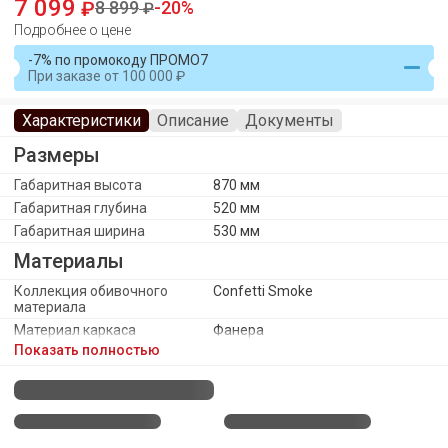
7 099
8 899
20
Подробнее о цене
-7% по промокоду ПРОМО7
При заказе
от
100 000
Характеристики
Описание
Документы
Размеры
Габаритная высота
870 мм
Габаритная глубина
520 мм
Габаритная ширина
530 мм
Материалы
Коллекция обивочного
Confetti Smoke
материала
Материал каркаса
Фанера
Показать полностью
Материал ножек/опоры
Металл
Обивочный материал
Велюр Confetti
Каркас
Оттенок каркаса
Черный