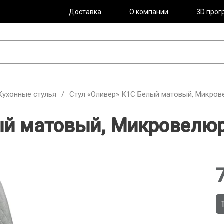
Доставка
О компании
3D прог
Кухонные стулья
/
Стул «Оливер» К1С Белый матовый, Микровел
й матовый, Микровелюр J