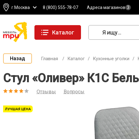
г.Москва
8 (800) 555-78-07
Адреса магазинов
3
Каталог
Назад
Главная
/
Каталог
/
Кухонные уголки
/
Стул «Оливер» К1С Белы
Отзывы
Вопросы