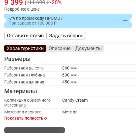
9 399
11 699
20
Подробнее о цене
-7% по промокоду ПРОМО7
При заказе
от
100 000
Оставить отзыв
Задать вопрос
Характеристики
Описание
Документы
Размеры
Габаритная высота
860 мм
Габаритная глубина
600 мм
Габаритная ширина
450 мм
Материалы
Коллекция обивочного
Candy Cream
материала
Материал каркаса
Металл
Показать полностью
Материал ножек/опоры
Металл
Обивочный материал
Микровелюр
Каркас