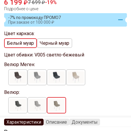
6 199
7 699
19
Подробнее о цене
-7% по промокоду ПРОМО7
При заказе
от
100 000
Цвет каркаса:
Белый муар
Черный муар
Цвет обивки:
V005 светло-бежевый
Велюр Меген:
Велюр:
Характеристики
Описание
Документы