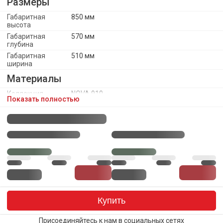
Размеры
Габаритная
850 мм
высота
Габаритная
570 мм
глубина
Габаритная
510 мм
ширина
Материалы
Коллекция
NOVA 910
Показать полностью
обивочного
материала
Материал
Фанера
каркаса
Материал
Металл
ножек/опоры
Обивочный
Велюр
материал
Каркас
Наполнение
ППУ
Купить
Оттенок каркаса
Белый
Тип опоры
Присоединяйтесь к нам в социальных сетях
4 ножки