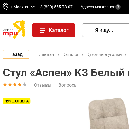
г.Москва
8 (800) 555-78-07
Адреса магазинов
3
Каталог
Назад
Главная
/
Каталог
/
Кухонные уголки
/
Стул «Аспен» К3 Белый 
Отзывы
Вопросы