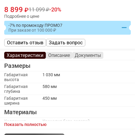
8 899
11 099
20
Подробнее о цене
-7% по промокоду ПРОМО7
При заказе
от
100 000
Оставить отзыв
Задать вопрос
Характеристики
Описание
Документы
Размеры
Габаритная
1 030 мм
высота
Габаритная
580 мм
глубина
Габаритная
450 мм
ширина
Материалы
Коллекция
Крокодил бело-золотой
Показать полностью
обивочного
материала