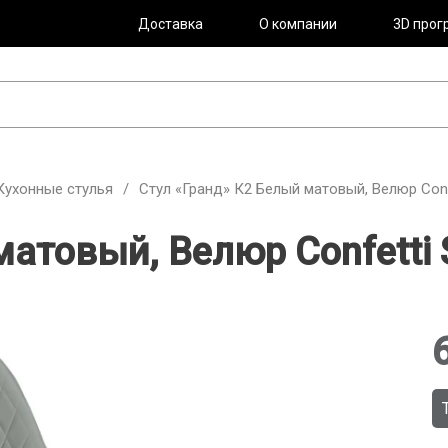
Доставка
О компании
3D прог
Кухонные стулья
/
Стул «Гранд» К2 Белый матовый, Велюр Confe
атовый, Велюр Confetti S