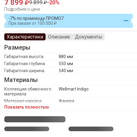
7 899
9 899
20
Подробнее о цене
-7% по промокоду ПРОМО7
При заказе
от
100 000
Характеристики
Описание
Документы
Размеры
Габаритная высота
880 мм
Габаритная глубина
550 мм
Габаритная ширина
540 мм
Материалы
Коллекция обивочного
Wellmart Indigo
материала
Материал каркаса
Фанера
Показать полностью
Материал ножек/опоры
Металл
Обивочный материал
Микровелюр Wellmart
Каркас
Оттенок каркаса
Белый