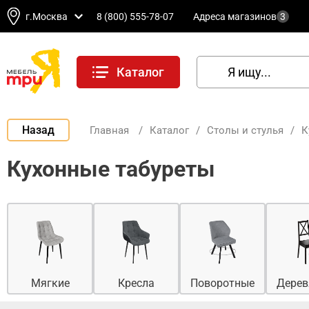
г.Москва
8 (800) 555-78-07
Адреса магазинов
3
Каталог
Назад
Главная
/
Каталог
/
Столы и стулья
/
К
Кухонные табуреты
Мягкие
Кресла
Поворотные
Дерев