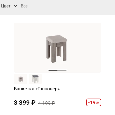
Цвет
Все
Банкетка «Ганновер»
3 399
-19%
4 199