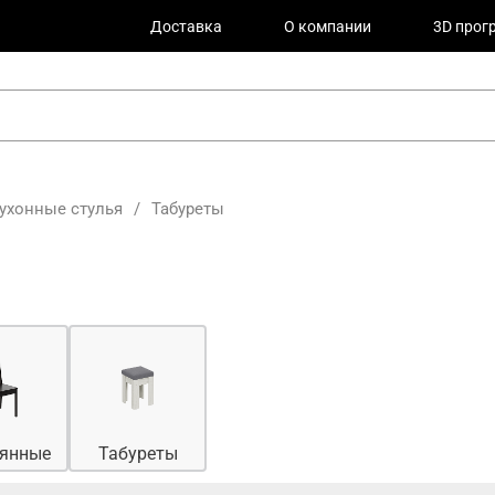
Доставка
О компании
3D прог
ухонные стулья
/
Табуреты
янные
Табуреты