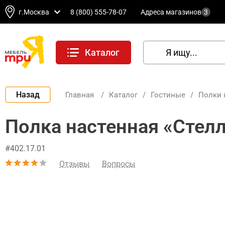
г.Москва
8 (800) 555-78-07
Адреса магазинов
3
Каталог
Назад
Главная
/
Каталог
/
Гостиные
/
Полки 
Полка настенная «Стелл
#402.17.01
Отзывы
Вопросы