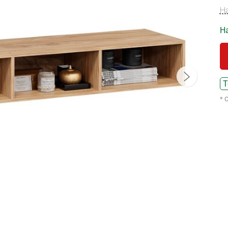
Н
На
Т
* 