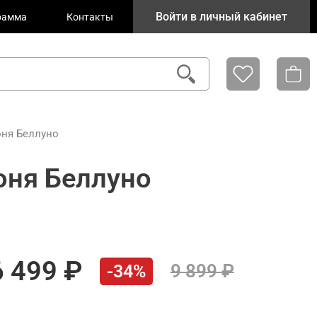
Войти в личный кабинет
рамма
Контакты
оня Беллуно
лоня Беллуно
6 499
9 899
-34%