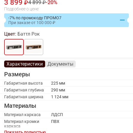
3 899
4 899
20
Подробнее о цене
-7% по промокоду ПРОМО7
При заказе
от
100 000
Цвет:
Баттл Рок
Характеристики
Документы
Размеры
Габаритная высота
225 мм
Габаритная глубина
290 мм
Габаритная ширина
1 124 мм
Материалы
Материал каркаса
ЛДСП
Материал кромки
ПВХ
каркаса
Показать полностью