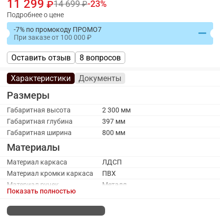
11 299
14 699
23
Подробнее о цене
-7% по промокоду ПРОМО7
При заказе
от
100 000
Оставить отзыв
8 вопросов
Характеристики
Документы
Размеры
Габаритная высота
2 300 мм
Габаритная глубина
397 мм
Габаритная ширина
800 мм
Материалы
Материал каркаса
ЛДСП
Материал кромки каркаса
ПВХ
Материал ручек
Металл
Показать полностью
Материал фасада
ЛДСП
Каркас