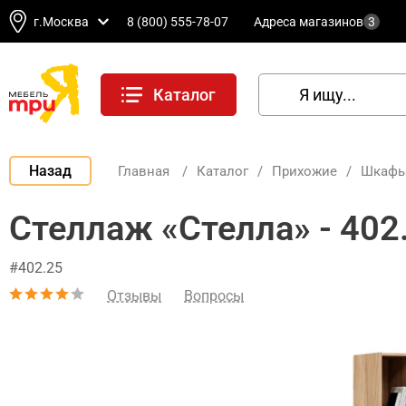
г.Москва
8 (800) 555-78-07
Адреса магазинов
3
Каталог
Назад
Главная
/
Каталог
/
Прихожие
/
Шкафы
Стеллаж «Стелла» - 402
#402.25
Отзывы
Вопросы