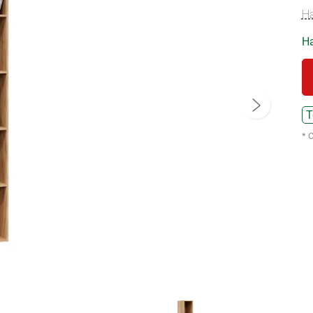
Н
На
Т
* 