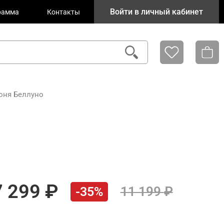
Войти в личный кабинет
рамма
Контакты
лоня Беллуно
7 299
11 199
-35%