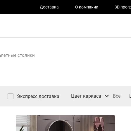
Доставка
О компании
3D прог
алетные столики
Цвет каркаса
Все
Экспресс доставка