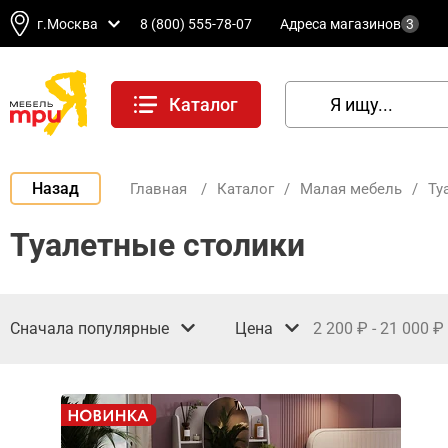
г.Москва
8 (800) 555-78-07
Адреса магазинов
3
Каталог
Назад
Главная
/
Каталог
/
Малая мебель
/
Ту
Туалетные столики
Сначала популярные
Цена
2 200
-
21 000