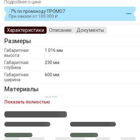
Подробнее о цене
-7% по промокоду ПРОМО7
При заказе
от
100 000
Характеристики
Описание
Документы
Размеры
Габаритная
1 016 мм
высота
Габаритная
230 мм
глубина
Габаритная
600 мм
ширина
Материалы
Материал
ЛДСП
Показать полностью
каркаса
Материал ручек
Пластик
Материал
ЛДСП, зеркало
фасада
Каркас