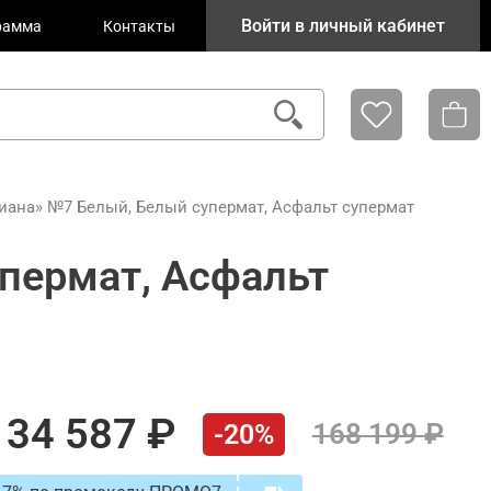
Войти в личный кабинет
рамма
Контакты
иана» №7 Белый, Белый супермат, Асфальт супермат
пермат, Асфальт
134 587
168 199
-20%