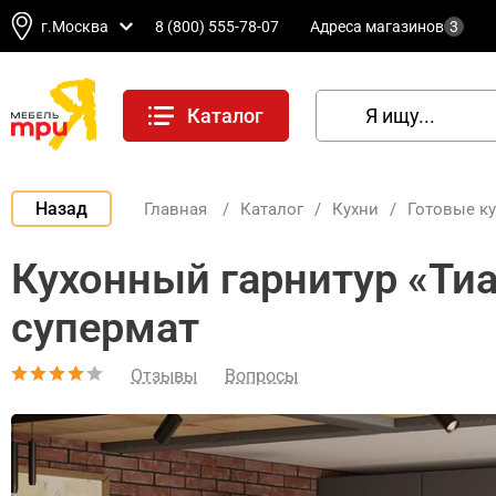
г.Москва
8 (800) 555-78-07
Адреса магазинов
3
Каталог
Назад
Главная
/
Каталог
/
Кухни
/
Готовые к
Кухонный гарнитур «Ти
супермат
Отзывы
Вопросы