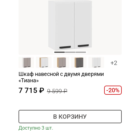
+2
Шкаф навесной c двумя дверями
«Тиана»
7 715
-20%
9 599
В КОРЗИНУ
Доступно 3 шт.