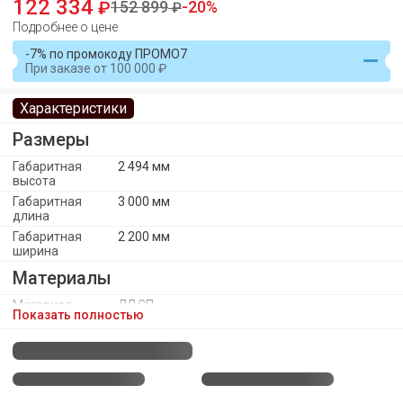
122 334
152 899
20
Подробнее о цене
-7% по промокоду ПРОМО7
При заказе
от
100 000
Характеристики
Размеры
Габаритная
2 494 мм
высота
Габаритная
3 000 мм
длина
Габаритная
2 200 мм
ширина
Материалы
Материал
ЛДСП
Показать полностью
каркаса
Материал
ПВХ
кромки
каркаса
Материал
Пластик