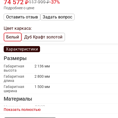
74 572
117 999
37
Подробнее о цене
Оставить отзыв
Задать вопрос
Цвет каркаса:
Белый
Дуб Крафт золотой
Характеристики
Размеры
Габаритная
2 136 мм
высота
Габаритная
2 800 мм
длина
Габаритная
1 500 мм
ширина
Материалы
Материал
ЛДСП
Показать полностью
каркаса
Материал
ПВХ