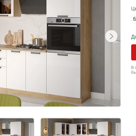
Ц
Д
В 
бы