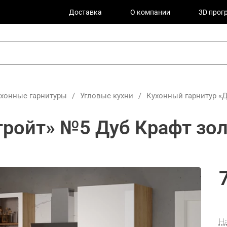
Доставка
О компании
3D прог
ухонные гарнитуры
/
Угловые кухни
/
Кухонный гарнитур «Д
тройт» №5 Дуб Крафт зол
Н