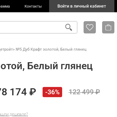
Войти в личный кабинет
рамма
Контакты
етройт» №5 Дуб Крафт золотой, Белый глянец
отой, Белый глянец
78 174
122 499
-36%
ашли дешевле?