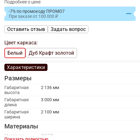
Подробнее о цене
-7% по промокоду ПРОМО7
При заказе
от
100 000
Оставить отзыв
Задать вопрос
Цвет каркаса:
Белый
Дуб Крафт золотой
Характеристики
Размеры
Габаритная
2 136 мм
высота
Габаритная
3 000 мм
длина
Габаритная
2 100 мм
ширина
Материалы
Материал
ЛДСП
Показать полностью