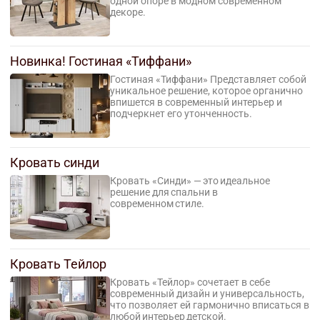
одной опоре в модном современном
декоре.
Новинка! Гостиная «Тиффани»
Гостиная «Тиффани» Представляет собой
уникальное решение, которое органично
впишется в современный интерьер и
подчеркнет его утонченность.
Кровать синди
Кровать «Синди» — это идеальное
решение для спальни в
современном стиле.
Кровать Тейлор
Кровать «Тейлор» сочетает в себе
современный дизайн и универсальность,
что позволяет ей гармонично вписаться в
любой интерьер детской.