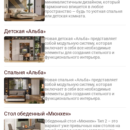
минималистичным дизайном, который
гармонично впишется в любое
пространство — будь то уютная спальня
или детская комната.
Детская «Альба»
Новая детская «Альба» представляет
собой модульную систему, которая
включает в себя все необходимые
элементы для создания стильного и
функционального интерьера.
Спальня «Альба»
Новая спальня «Альба» представляет
собой модульную систему, которая
включает в себя все необходимые
элементы для создания стильного и
функционального интерьера.
Стол обеденный «Мюнхен»
Обеденный стол «Мюнхен» Тип 2 – это
вариант уже привычных нам столов на