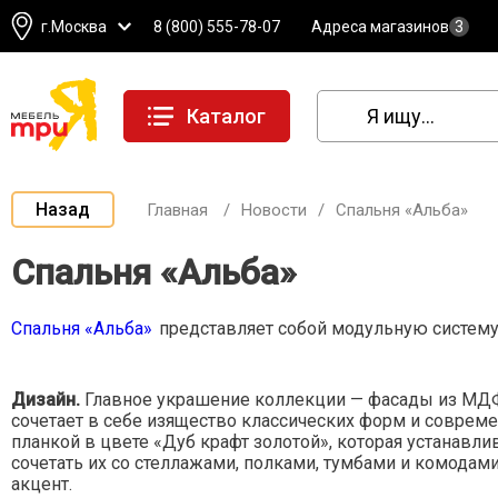
г.Москва
8 (800) 555-78-07
Адреса магазинов
3
Каталог
Назад
Главная
/
Новости
/
Спальня «Альба»
Спальня «Альба»
Спальня «Альба»
представляет собой модульную систему,
Дизайн.
Главное украшение коллекции — фасады из МДФ
сочетает в себе изящество классических форм и соврем
планкой в цвете «Дуб крафт золотой», которая устанав
сочетать их со стеллажами, полками, тумбами и комодам
акцент.