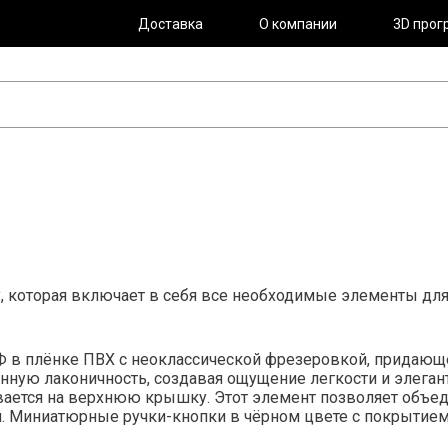
Доставка
О компании
3D прог
 которая включает в себя все необходимые элементы для 
 в плёнке ПВХ с неоклассической фрезеровкой, придающе
енную лаконичность, создавая ощущение легкости и элег
ливается на верхнюю крышку. Этот элемент позволяет объ
и. Миниатюрные ручки-кнопки в чёрном цвете с покрытием