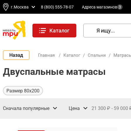
г.Москва
8 (800) 555-78-07
Адреса магазинов
3
Каталог
Назад
Главная
/
Каталог
/
Спальни
/
Матрас
Двуспальные матрасы
Размер 80х200
Сначала популярные
Цена
21 300
-
59 000